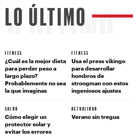
LO ÚLTIMO
LO ÚLTIMO
FITNESS
FITNESS
¿Cuál es la mejor dieta
Usa el press vikingo
para perder peso a
para desarrollar
largo plazo?
hombros de
Probablemente no sea
strongman con estos
la que imaginas
ingeniosos ajustes
SALUD
ACTUALIDAD
Cómo elegir un
Verano sin tregua
protector solar y
evitar los errores