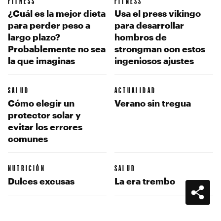
FITNESS
FITNESS
¿Cuál es la mejor dieta
Usa el press vikingo
para perder peso a
para desarrollar
largo plazo?
hombros de
Probablemente no sea
strongman con estos
la que imaginas
ingeniosos ajustes
SALUD
ACTUALIDAD
Cómo elegir un
Verano sin tregua
protector solar y
evitar los errores
comunes
NUTRICIÓN
SALUD
Dulces excusas
La era trembo