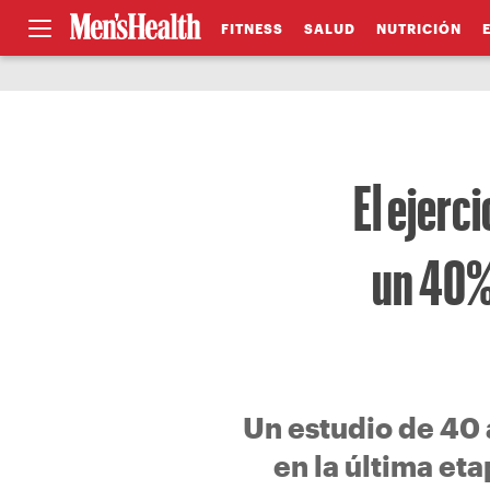
FITNESS
SALUD
NUTRICIÓN
El ejerc
un 40%
Un estudio de 40 
en la última et