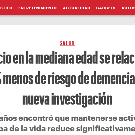
ESTILO
ENTRETENIMIENTO
ACTUALIDAD
GADGETS
AUTO
SALUD
icio en la mediana edad se rela
 menos de riesgo de demencia
nueva investigación
años encontró que mantenerse acti
apa de la vida reduce significativame