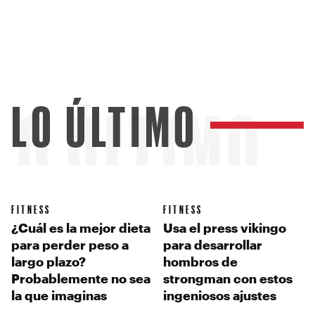
LO ÚLTIMO
LO ÚLTIMO
FITNESS
FITNESS
¿Cuál es la mejor dieta
Usa el press vikingo
para perder peso a
para desarrollar
largo plazo?
hombros de
Probablemente no sea
strongman con estos
la que imaginas
ingeniosos ajustes