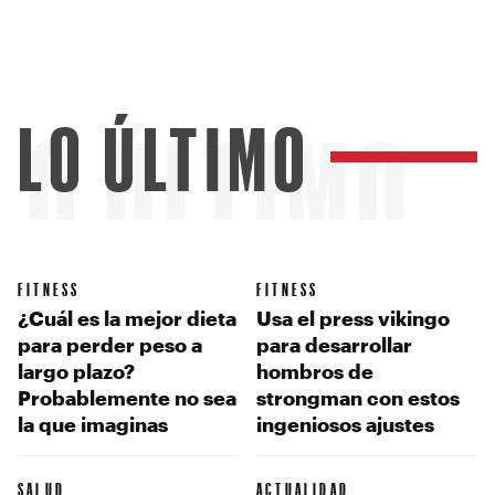
LO ÚLTIMO
LO ÚLTIMO
FITNESS
FITNESS
¿Cuál es la mejor dieta
Usa el press vikingo
para perder peso a
para desarrollar
largo plazo?
hombros de
Probablemente no sea
strongman con estos
la que imaginas
ingeniosos ajustes
SALUD
ACTUALIDAD