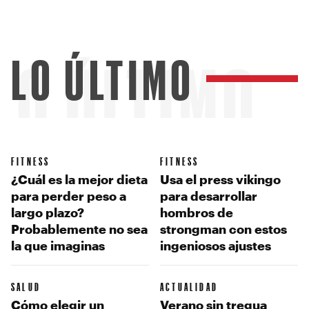
LO ÚLTIMO
LO ÚLTIMO
FITNESS
FITNESS
¿Cuál es la mejor dieta
Usa el press vikingo
para perder peso a
para desarrollar
largo plazo?
hombros de
Probablemente no sea
strongman con estos
la que imaginas
ingeniosos ajustes
SALUD
ACTUALIDAD
Cómo elegir un
Verano sin tregua