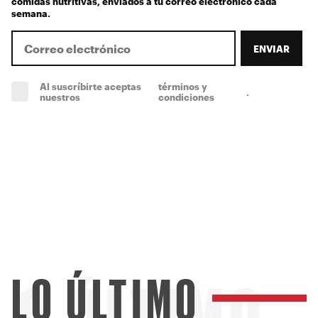
comidas nutritivas, enviados a tu correo electrónico cada
semana.
ENVIAR
Al suscríbirte aceptas
términos y
.
(obligatorio)
nuestros
condiciones
LO ÚLTIMO