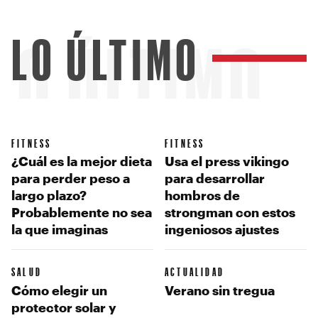
LO ÚLTIMO
LO ÚLTIMO
FITNESS
FITNESS
¿Cuál es la mejor dieta
Usa el press vikingo
para perder peso a
para desarrollar
largo plazo?
hombros de
Probablemente no sea
strongman con estos
la que imaginas
ingeniosos ajustes
SALUD
ACTUALIDAD
Cómo elegir un
Verano sin tregua
protector solar y