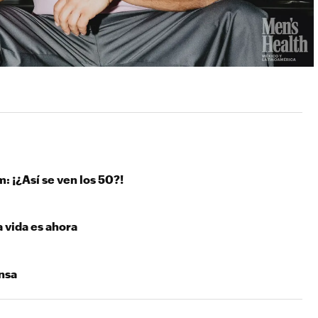
 ¡¿Así se ven los 50?!
a vida es ahora
ansa