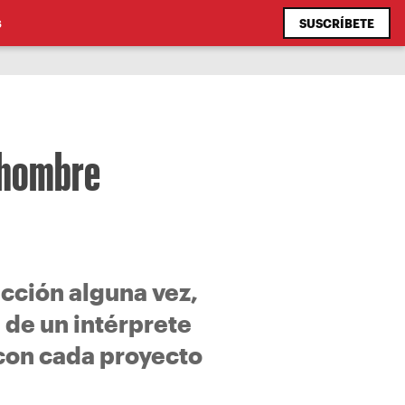
SUSCRÍBETE
S
n hombre
acción alguna vez,
a de un intérprete
con cada proyecto