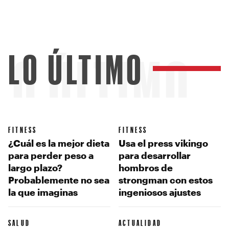
LO ÚLTIMO
LO ÚLTIMO
FITNESS
FITNESS
¿Cuál es la mejor dieta
Usa el press vikingo
para perder peso a
para desarrollar
largo plazo?
hombros de
Probablemente no sea
strongman con estos
la que imaginas
ingeniosos ajustes
SALUD
ACTUALIDAD