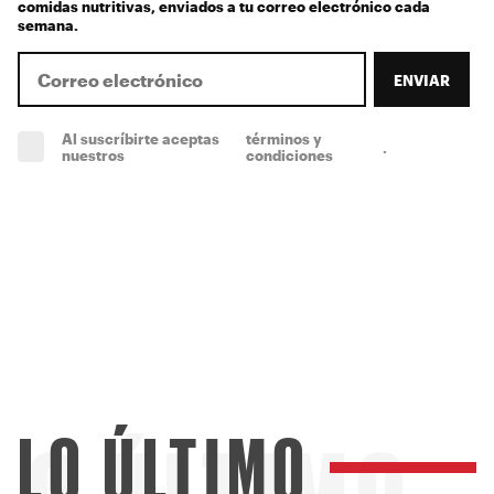
comidas nutritivas, enviados a tu correo electrónico cada
semana.
ENVIAR
Al suscríbirte aceptas
términos y
.
(obligatorio)
nuestros
condiciones
LO ÚLTIMO