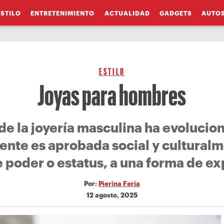
ESTILO
ENTRETENIMIENTO
ACTUALIDAD
GADGETS
AUTO
ESTILO
Joyas para hombres
de la joyería masculina ha evoluci
mente es aprobada social y cultural
e poder o estatus, a una forma de ex
Por:
Pierina Feria
12 agosto, 2025