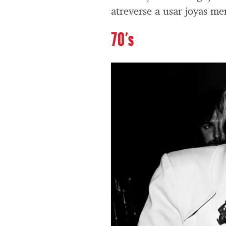
atreverse a usar joyas me
70’s