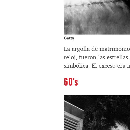
Getty
La argolla de matrimonio
reloj, fueron las estrell
simbólica. El exceso era i
60’s