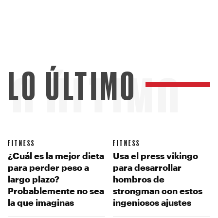
LO ÚLTIMO
LO ÚLTIMO
FITNESS
FITNESS
¿Cuál es la mejor dieta
Usa el press vikingo
para perder peso a
para desarrollar
largo plazo?
hombros de
Probablemente no sea
strongman con estos
la que imaginas
ingeniosos ajustes