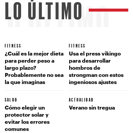
LO ÚLTIMO
LO ÚLTIMO
FITNESS
FITNESS
¿Cuál es la mejor dieta
Usa el press vikingo
para perder peso a
para desarrollar
largo plazo?
hombros de
Probablemente no sea
strongman con estos
la que imaginas
ingeniosos ajustes
SALUD
ACTUALIDAD
Cómo elegir un
Verano sin tregua
protector solar y
evitar los errores
comunes