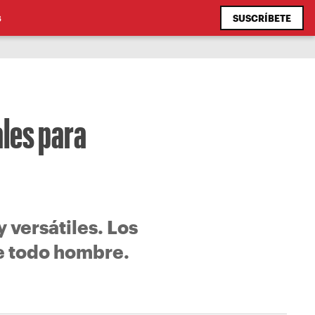
SUSCRÍBETE
S
les para
 versátiles. Los
de todo hombre.