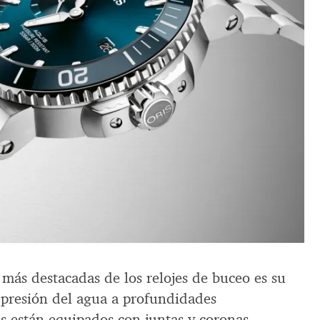
s más destacadas de los relojes de buceo es su
a presión del agua a profundidades
jes están equipados con juntas y coronas