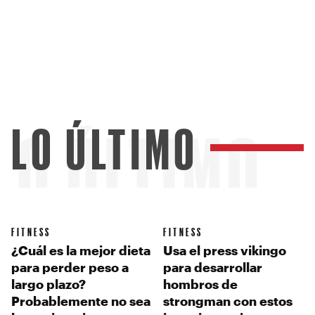
LO ÚLTIMO
LO ÚLTIMO
FITNESS
FITNESS
¿Cuál es la mejor dieta
Usa el press vikingo
para perder peso a
para desarrollar
largo plazo?
hombros de
Probablemente no sea
strongman con estos