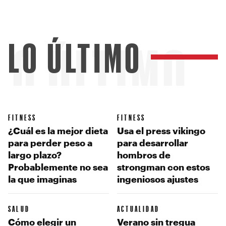
LO ÚLTIMO
LO ÚLTIMO
FITNESS
FITNESS
¿Cuál es la mejor dieta
Usa el press vikingo
para perder peso a
para desarrollar
largo plazo?
hombros de
Probablemente no sea
strongman con estos
la que imaginas
ingeniosos ajustes
SALUD
ACTUALIDAD
Cómo elegir un
Verano sin tregua