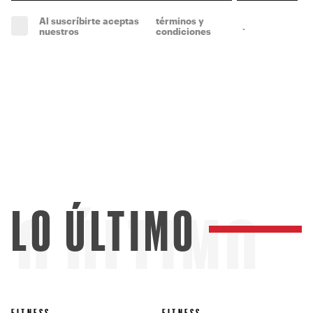
Al suscríbirte aceptas
términos y
.
(obligatorio)
nuestros
condiciones
LO ÚLTIMO
LO ÚLTIMO
FITNESS
FITNESS