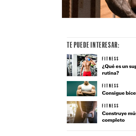
TE PUEDE INTERESAR:
FITNESS
¿Qué es un su
rutina?
FITNESS
Consigue bíce
FITNESS
Construye mús
completo