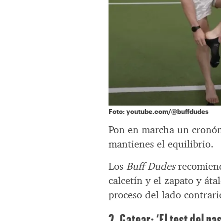
Foto: youtube.com/@buffdudes
Pon en marcha un cronóme
mantienes el equilibrio.
Los
Buff Dudes
recomienda
calcetín y el zapato y áta
proceso del lado contrario
2. Gatear: ‘El test del pa