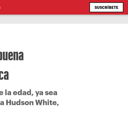
SUSCRÍBETE
S
 buena
ica
 la edad, ya sea
la Hudson White,