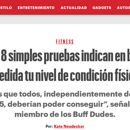
ESTILO
ENTRETENIMIENTO
ACTUALIDAD
GADGETS
AUTO
FITNESS
 8 simples pruebas indican en
dida tu nivel de condición fís
s que todos, independientemente de
95, deberían poder conseguir”, seña
miembro de los Buff Dudes.
Por:
Kate Neudecker