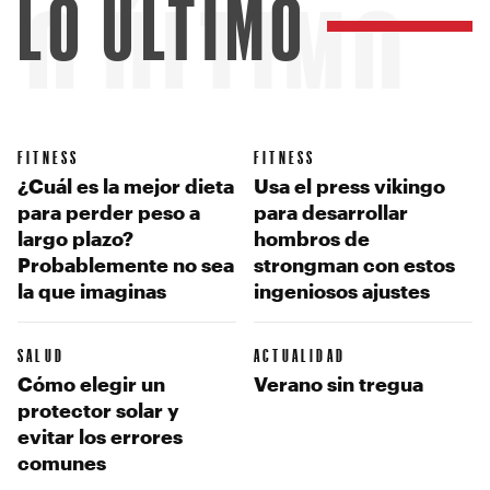
LO ÚLTIMO
LO ÚLTIMO
FITNESS
FITNESS
¿Cuál es la mejor dieta
Usa el press vikingo
para perder peso a
para desarrollar
largo plazo?
hombros de
Probablemente no sea
strongman con estos
la que imaginas
ingeniosos ajustes
SALUD
ACTUALIDAD
Cómo elegir un
Verano sin tregua
protector solar y
evitar los errores
comunes