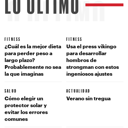
LO ÚLTIMO
LO ÚLTIMO
FITNESS
FITNESS
¿Cuál es la mejor dieta
Usa el press vikingo
para perder peso a
para desarrollar
largo plazo?
hombros de
Probablemente no sea
strongman con estos
la que imaginas
ingeniosos ajustes
SALUD
ACTUALIDAD
Cómo elegir un
Verano sin tregua
protector solar y
evitar los errores
comunes