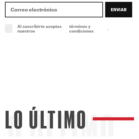
ENVIAR
Al suscríbirte aceptas
términos y
.
(obligatorio)
nuestros
condiciones
LO ÚLTIMO
LO ÚLTIMO