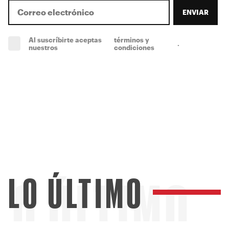
ENVIAR
Al suscríbirte aceptas
términos y
.
(obligatorio)
nuestros
condiciones
LO ÚLTIMO
LO ÚLTIMO