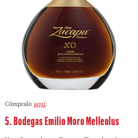
Cómpralo
aquí
.
5. Bodegas Emilio Moro Melleolus