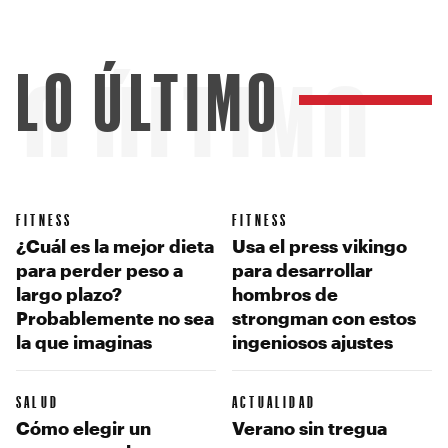
LO ÚLTIMO
LO ÚLTIMO
FITNESS
FITNESS
¿Cuál es la mejor dieta
Usa el press vikingo
para perder peso a
para desarrollar
largo plazo?
hombros de
Probablemente no sea
strongman con estos
la que imaginas
ingeniosos ajustes
SALUD
ACTUALIDAD
Cómo elegir un
Verano sin tregua