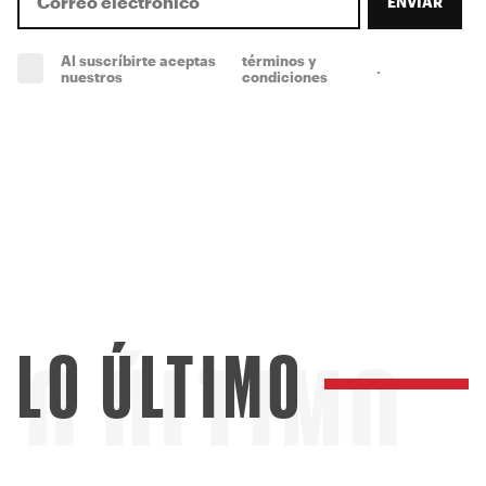
ENVIAR
Al suscríbirte aceptas
términos y
.
(obligatorio)
nuestros
condiciones
LO ÚLTIMO
LO ÚLTIMO