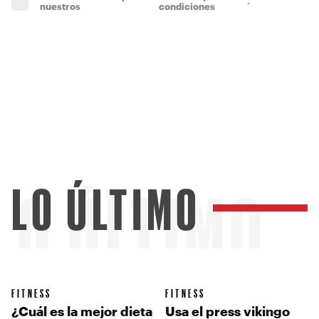
.
(obligatorio)
nuestros
condiciones
LO ÚLTIMO
LO ÚLTIMO
FITNESS
FITNESS
¿Cuál es la mejor dieta
Usa el press vikingo