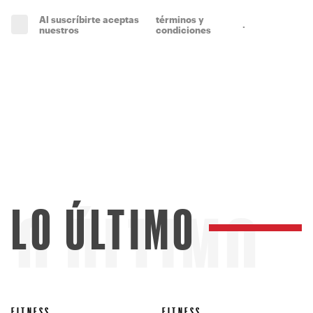
Al suscríbirte aceptas
términos y
.
(obligatorio)
nuestros
condiciones
LO ÚLTIMO
LO ÚLTIMO
FITNESS
FITNESS