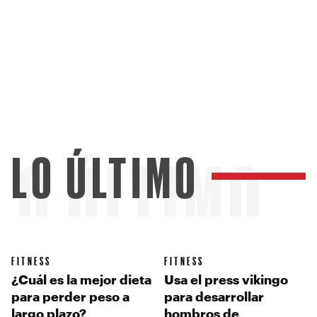
LO ÚLTIMO
LO ÚLTIMO
FITNESS
FITNESS
¿Cuál es la mejor dieta
Usa el press vikingo
para perder peso a
para desarrollar
largo plazo?
hombros de