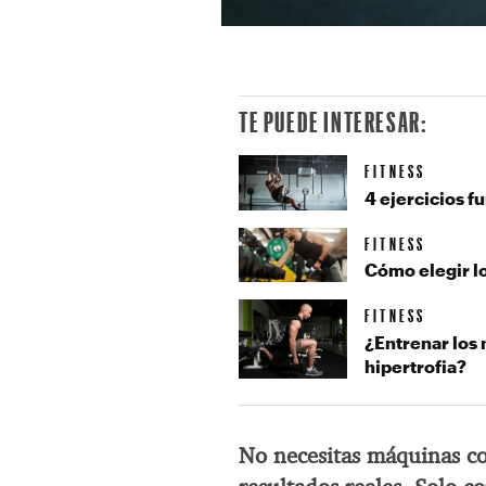
TE PUEDE INTERESAR:
FITNESS
4 ejercicios f
FITNESS
Cómo elegir lo
FITNESS
¿Entrenar los 
hipertrofia?
No necesitas máquinas co