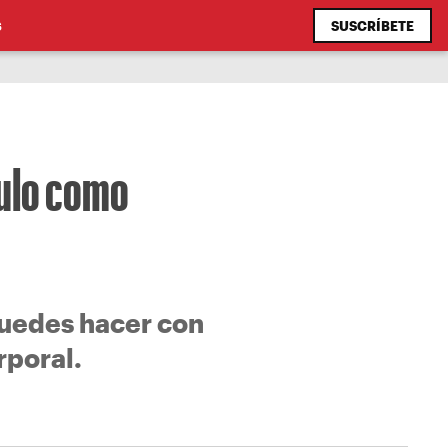
SUSCRÍBETE
S
culo como
uedes hacer con
rporal.