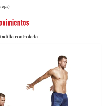
 reps)
movimientos
ntadilla controlada