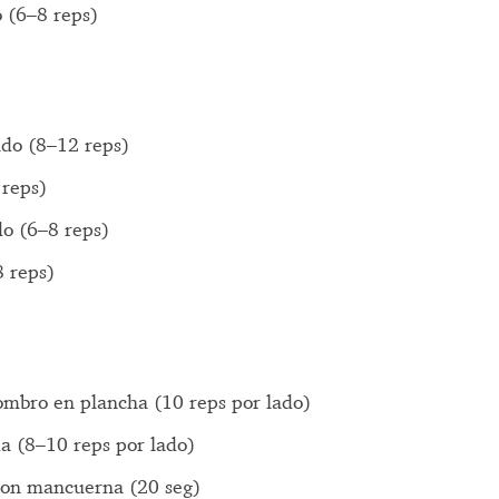
 (6–8 reps)
ido (8–12 reps)
 reps)
o (6–8 reps)
8 reps)
ombro en plancha (10 reps por lado)
da (8–10 reps por lado)
con mancuerna (20 seg)