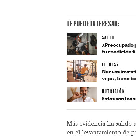
TE PUEDE INTERESAR:
SALUD
¿Preocupado p
tu condición f
FITNESS
Nuevas invest
vejez, tiene b
NUTRICIÓN
Estos son los
Más evidencia ha salido 
en el levantamiento de p