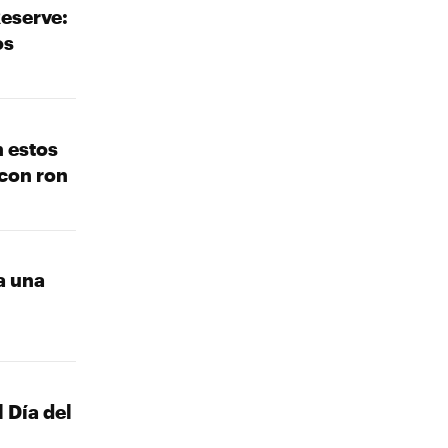
Reserve:
os
n estos
con ron
a una
l
 Día del