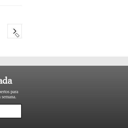
ada
pertos para
da semana.