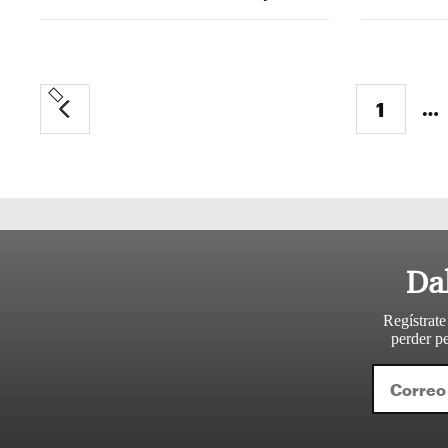
…
1
Sigui
Da
Regístrate
perder pe