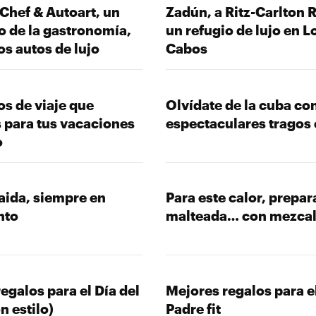
Chef & Autoart, un
Zadún, a Ritz-Carlton 
o de la gastronomía,
un refugio de lujo en L
los autos de lujo
Cabos
s de viaje que
Olvídate de la cuba co
 para tus vacaciones
espectaculares tragos 
o
aida, siempre en
Para este calor, prepar
nto
malteada… con mezca
egalos para el Día del
Mejores regalos para el
n estilo)
Padre fit