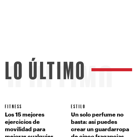
LO ÚLTIMO
LO ÚLTIMO
FITNESS
ESTILO
Los 15 mejores
Un solo perfume no
ejercicios de
basta: así puedes
movilidad para
crear un guardarropa
mejorar cualquier
de cinco fragancias