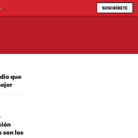
SUSCRÍBETE
S
udio que
mejor
e
ción
s son los