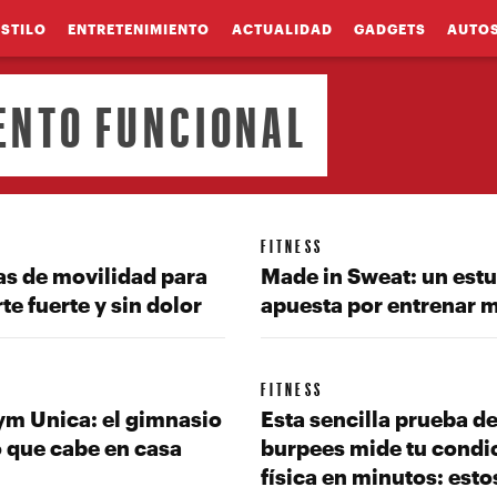
ESTILO
ENTRETENIMIENTO
ACTUALIDAD
GADGETS
AUTO
ENTO FUNCIONAL
FITNESS
as de movilidad para
Made in Sweat: un est
e fuerte y sin dolor
apuesta por entrenar 
FITNESS
m Unica: el gimnasio
Esta sencilla prueba d
 que cabe en casa
burpees mide tu condi
física en minutos: esto