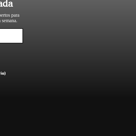
ada
pertos para
da semana.
rio)