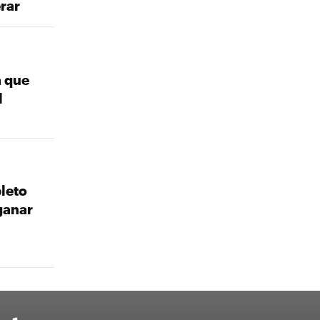
rar
a que
l
leto
ganar