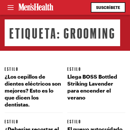
SUSCRÍBETE
ETIQUETA:
GROOMING
ESTILO
ESTILO
¿Los cepillos de
Llega BOSS Bottled
dientes eléctricos son
Striking Lavender
mejores? Esto es lo
para encender el
que dicen los
verano
dentistas.
ESTILO
ESTILO
¿Deberías recortar el
El nuevo autocuidado