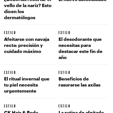
vello de la nariz? Esto
dicen los
dermatólogos
ESTILO
ESTILO
Afeitarse con navaja
El desodorante que
recta: precisión y
necesitas para
cuidado máximo
destacar este fin de
año
ESTILO
ESTILO
El ritual invernal que
Beneficios de
tu piel necesita
rasurarse las axilas
urgentemente
ESTILO
ESTILO
CK Hair & Body
La rutina de afeitado