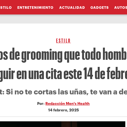
ESTILO
ENTRETENIMIENTO
ACTUALIDAD
GADGETS
AUTO
ESTILO
os de grooming que todo homb
guir en una cita este 14 de febr
: Si no te cortas las uñas, te van a d
Por:
Redacción Men's Health
14 febrero, 2025