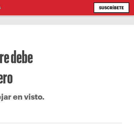
SUSCRÍBETE
S
re debe
ero
ejar en visto.