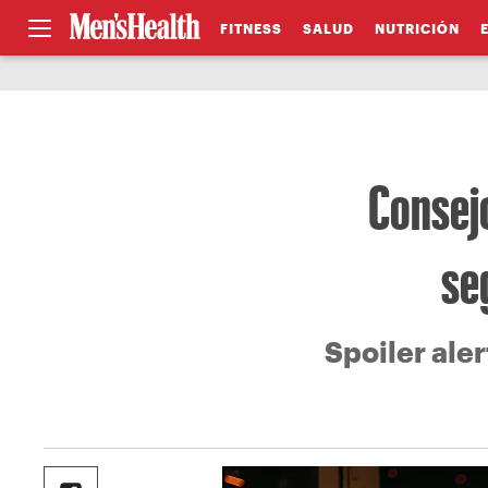
FITNESS
SALUD
NUTRICIÓN
Consej
se
Spoiler alert