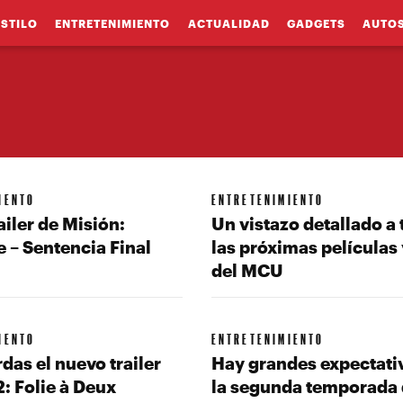
ESTILO
ENTRETENIMIENTO
ACTUALIDAD
GADGETS
AUTO
IENTO
ENTRETENIMIENTO
railer de Misión:
Un vistazo detallado a
 – Sentencia Final
las próximas películas 
del MCU
IENTO
ENTRETENIMIENTO
rdas el nuevo trailer
Hay grandes expectati
2: Folie à Deux
la segunda temporada 