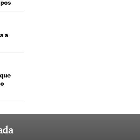
rpos
a a
 que
ño
ada