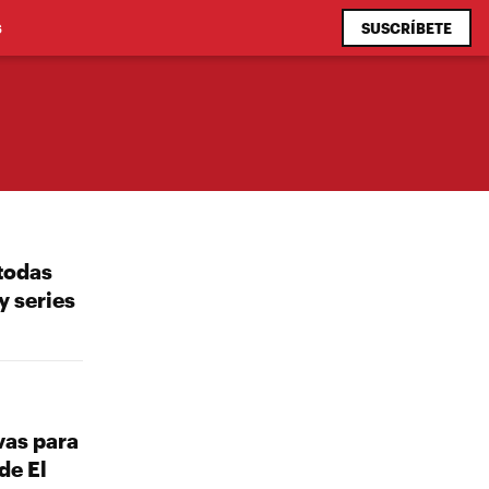
SUSCRÍBETE
S
 todas
y series
vas para
de El