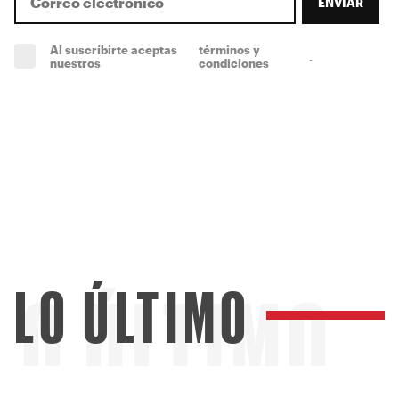
ENVIAR
Al suscríbirte aceptas
términos y
.
(obligatorio)
nuestros
condiciones
LO ÚLTIMO
LO ÚLTIMO