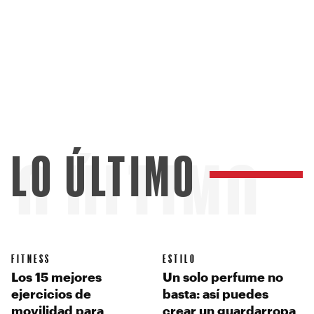
LO ÚLTIMO
LO ÚLTIMO
FITNESS
ESTILO
Los 15 mejores
Un solo perfume no
ejercicios de
basta: así puedes
movilidad para
crear un guardarropa