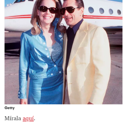
Getty
Mírala
aquí
.