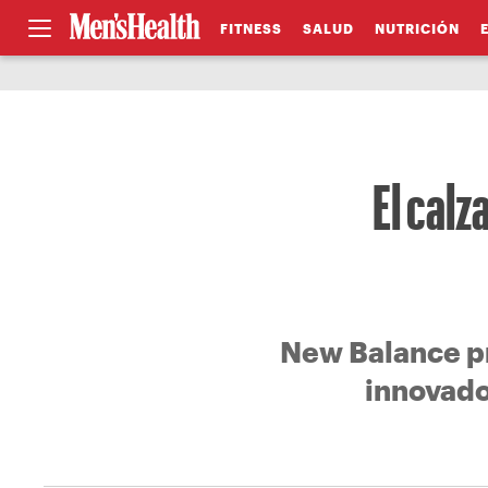
FITNESS
SALUD
NUTRICIÓN
El cal
New Balance pr
innovado