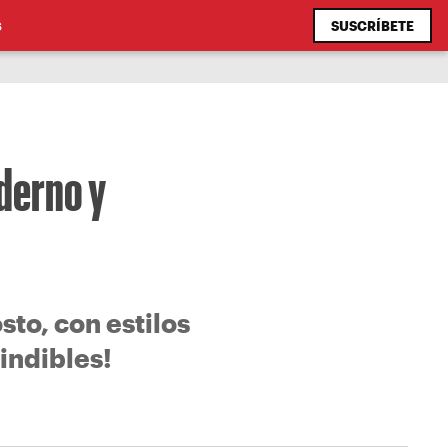
SUSCRÍBETE
S
derno y
to, con estilos
indibles!