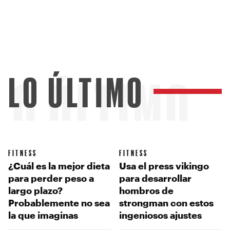
LO ÚLTIMO
LO ÚLTIMO
FITNESS
FITNESS
¿Cuál es la mejor dieta
Usa el press vikingo
para perder peso a
para desarrollar
largo plazo?
hombros de
Probablemente no sea
strongman con estos
la que imaginas
ingeniosos ajustes