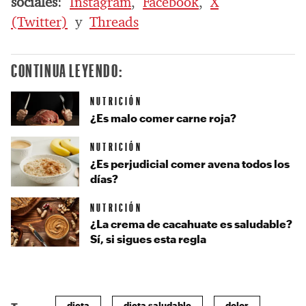
sociales
:
Instagram
,
Facebook
,
X
(Twitter)
y
Threads
CONTINUA LEYENDO:
NUTRICIÓN
¿Es malo comer carne roja?
NUTRICIÓN
¿Es perjudicial comer avena todos los
días?
NUTRICIÓN
¿La crema de cacahuate es saludable?
Sí, si sigues esta regla
dieta
dieta saludable
dolor