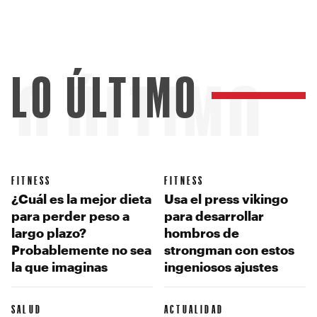
LO ÚLTIMO
LO ÚLTIMO
FITNESS
FITNESS
¿Cuál es la mejor dieta
Usa el press vikingo
para perder peso a
para desarrollar
largo plazo?
hombros de
Probablemente no sea
strongman con estos
la que imaginas
ingeniosos ajustes
SALUD
ACTUALIDAD