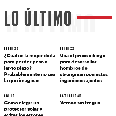
LO ÚLTIMO
LO ÚLTIMO
FITNESS
FITNESS
¿Cuál es la mejor dieta
Usa el press vikingo
para perder peso a
para desarrollar
largo plazo?
hombros de
Probablemente no sea
strongman con estos
la que imaginas
ingeniosos ajustes
SALUD
ACTUALIDAD
Cómo elegir un
Verano sin tregua
protector solar y
evitar los errores