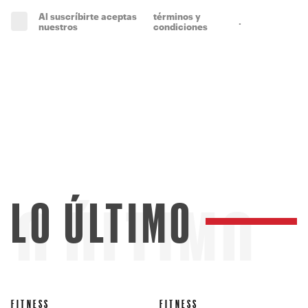
Al suscríbirte aceptas
términos y
.
(obligatorio)
nuestros
condiciones
LO ÚLTIMO
LO ÚLTIMO
FITNESS
FITNESS