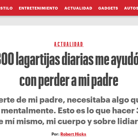
ESTILO
ENTRETENIMIENTO
ACTUALIDAD
GADGETS
AUTO
ACTUALIDAD
00 lagartijas diarias me ayudó 
con perder a mi padre
erte de mi padre, necesitaba algo q
 mentalmente. Esto es lo que hacer
 mí mismo, mi cuerpo y sobre lidiar 
Por:
Robert Hicks