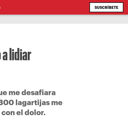
SUSCRÍBETE
S
a lidiar
ue me desafiara
 300 lagartijas me
con el dolor.