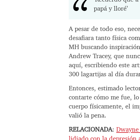
papá y lloré’
A pesar de todo eso, nec
desafiara tanto física c
MH buscando inspiración 
Andrew Tracey, que nunca
aquí, escribiendo este ar
300 lagartijas al día dur
Entonces, estimado lect
contarte cómo me fue, l
cuerpo físicamente, el i
valió la pena.
RELACIONADA
:
Dwayne 
lidiado con la depresión 