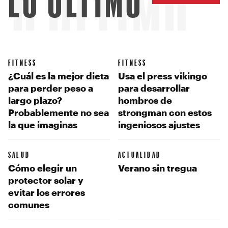
LO ÚLTIMO
LO ÚLTIMO
FITNESS
FITNESS
¿Cuál es la mejor dieta
Usa el press vikingo
para perder peso a
para desarrollar
largo plazo?
hombros de
Probablemente no sea
strongman con estos
la que imaginas
ingeniosos ajustes
SALUD
ACTUALIDAD
Cómo elegir un
Verano sin tregua
protector solar y
evitar los errores
comunes