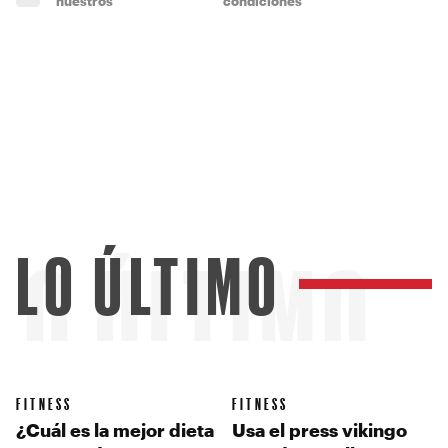
nuestros
condiciones
LO ÚLTIMO
LO ÚLTIMO
FITNESS
FITNESS
¿Cuál es la mejor dieta
Usa el press vikingo