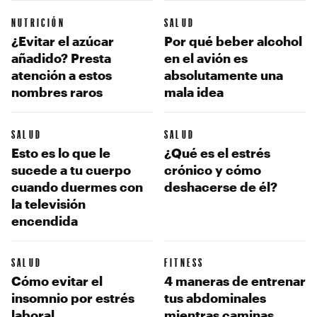
NUTRICIÓN
SALUD
¿Evitar el azúcar
Por qué beber alcohol
añadido? Presta
en el avión es
atención a estos
absolutamente una
nombres raros
mala idea
SALUD
SALUD
Esto es lo que le
¿Qué es el estrés
sucede a tu cuerpo
crónico y cómo
cuando duermes con
deshacerse de él?
la televisión
encendida
SALUD
FITNESS
Cómo evitar el
4 maneras de entrenar
insomnio por estrés
tus abdominales
laboral
mientras caminas