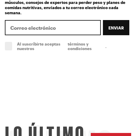
músculos, consejos de expertos para perder peso y planes de
comidas nutritivas, enviados a tu correo electrónico cada
semana.
ENVIAR
Al suscríbirte aceptas
términos y
.
(obligatorio)
nuestros
condiciones
LO ÚLTIMO