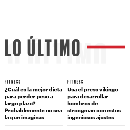
LO ÚLTIMO
LO ÚLTIMO
FITNESS
FITNESS
¿Cuál es la mejor dieta
Usa el press vikingo
para perder peso a
para desarrollar
largo plazo?
hombros de
Probablemente no sea
strongman con estos
la que imaginas
ingeniosos ajustes