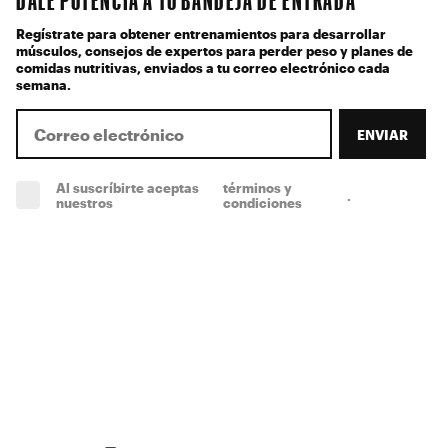
DALE POTENCIA A TU BANDEJA DE ENTRADA
Regístrate para obtener entrenamientos para desarrollar
músculos, consejos de expertos para perder peso y planes de
comidas nutritivas, enviados a tu correo electrónico cada
semana.
ENVIAR
Al suscríbirte aceptas
términos y
.
(obligatorio)
nuestros
condiciones