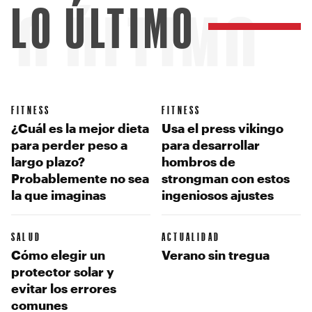
LO ÚLTIMO
LO ÚLTIMO
FITNESS
FITNESS
¿Cuál es la mejor dieta
Usa el press vikingo
para perder peso a
para desarrollar
largo plazo?
hombros de
Probablemente no sea
strongman con estos
la que imaginas
ingeniosos ajustes
SALUD
ACTUALIDAD
Cómo elegir un
Verano sin tregua
protector solar y
evitar los errores
comunes